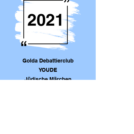
Golda Debattierclub
YOUDE
Jüdische Märchen
Stimme der Frau
Zeitzeugen Theater -
WIR
One Charming Night
Displacement: Morgen
werde ich nicht sein