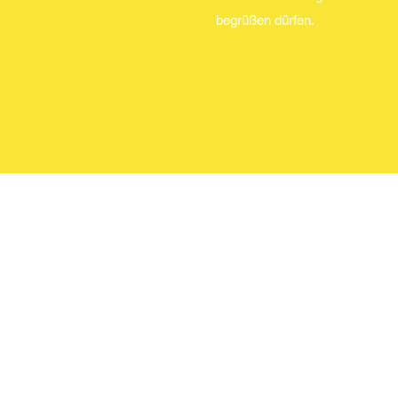
begrüßen dürfen.
Kibbuz -
Bildung 
Dreilind
45128 E
Datensc